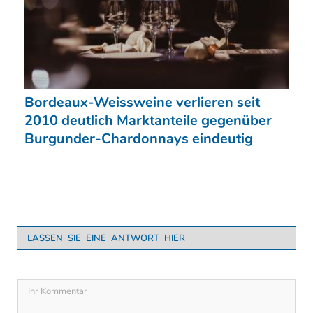
Bordeaux-Weissweine verlieren seit
2010 deutlich Marktanteile gegenüber
Burgunder-Chardonnays eindeutig
LASSEN SIE EINE ANTWORT HIER