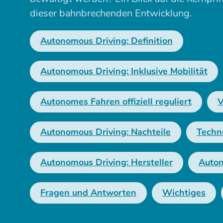
dieser bahnbrechenden Entwicklung.
Autonomous Driving: Definition
Autonomous Driving: Inklusive Mobilität
Autonomes Fahren offiziell reguliert
V
Autonomous Driving: Nachteile
Techn
Autonomous Driving: Hersteller
Auton
Fragen und Antworten
Wichtiges