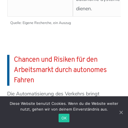
dienen.
Quelle: Eigene Recherche, ein Auszug
Chancen und Risiken für den
Arbeitsmarkt durch autonomes
Fahren
Die Automatisierung des Verkehrs bringt
erhebliche wirtschaftliche Vorteile, stellt jedoch
Diese Website benutzt Cookies. Wenn du die Website weiter
nutzt, gehen wir von deinem Einverständnis aus.
viele Branchen vor neue Herausforderungen.
OK
Besonders in den folgenden Bereichen sind