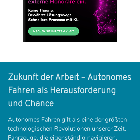
Zukunft der Arbeit – Autonomes
Fahren als Herausforderung
und Chance
Autonomes Fahren gilt als eine der größten
technologischen Revolutionen unserer Zeit.
Fahrzeuge, die eigenständig navigieren,