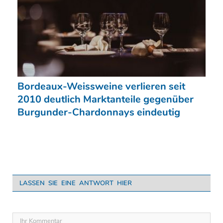
Bordeaux-Weissweine verlieren seit
2010 deutlich Marktanteile gegenüber
Burgunder-Chardonnays eindeutig
LASSEN SIE EINE ANTWORT HIER