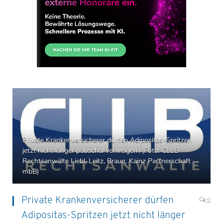
Private Krankenversicherer dürfen Adipositas-Spritzen
jetzt nicht länger pauschal verweigern (Foto: CLLB
Rechtsanwälte Liebl, Leitz, Braun, Kainz Partnerschaft
mbB)
Private Krankenversicherer dürfen
0
Adipositas-Spritzen jetzt nicht länger