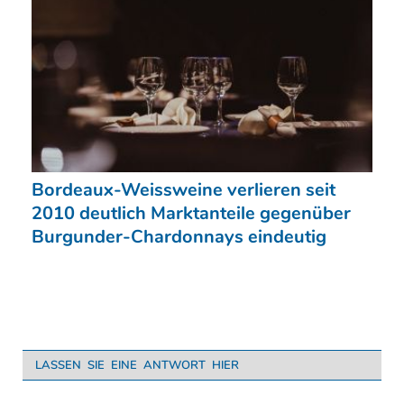
Bordeaux-Weissweine verlieren seit
2010 deutlich Marktanteile gegenüber
Burgunder-Chardonnays eindeutig
LASSEN SIE EINE ANTWORT HIER