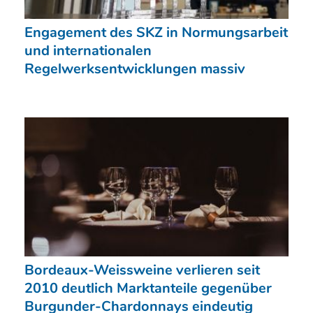
Engagement des SKZ in Normungsarbeit
und internationalen
Regelwerksentwicklungen massiv
Bordeaux-Weissweine verlieren seit
2010 deutlich Marktanteile gegenüber
Burgunder-Chardonnays eindeutig