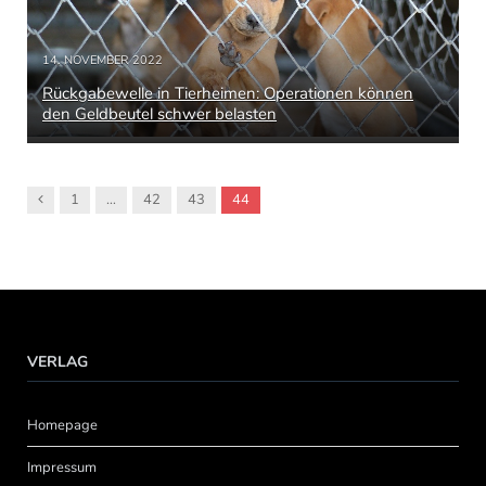
14. NOVEMBER 2022
Rückgabewelle in Tierheimen: Operationen können
den Geldbeutel schwer belasten
Vorgänger
1
…
42
43
44
VERLAG
Homepage
Impressum