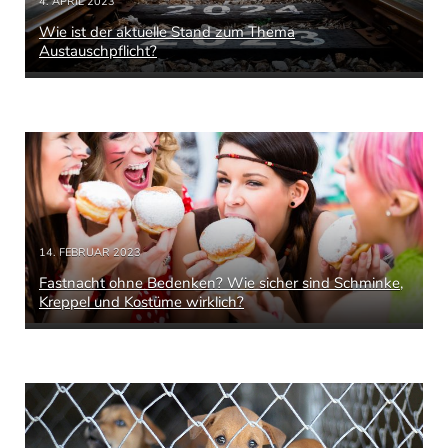
4. APRIL 2023
Wie ist der aktuelle Stand zum Thema
Austauschpflicht?
14. FEBRUAR 2023
Fastnacht ohne Bedenken? Wie sicher sind Schminke,
Kreppel und Kostüme wirklich?