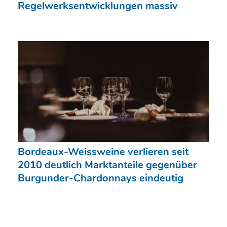
Regelwerksentwicklungen massiv
Bordeaux-Weissweine verlieren seit
2010 deutlich Marktanteile gegenüber
Burgunder-Chardonnays eindeutig