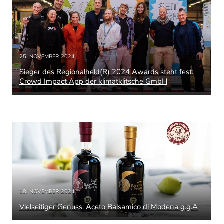
25. NOVEMBER 2024
Sieger des Regionalheld(R) 2024 Awards steht fest:
Crowd Impact App der klimatklitsche GmbH
18. NOVEMBER 2024
Vielseitiger Genuss: Aceto Balsamico di Modena g.g.A